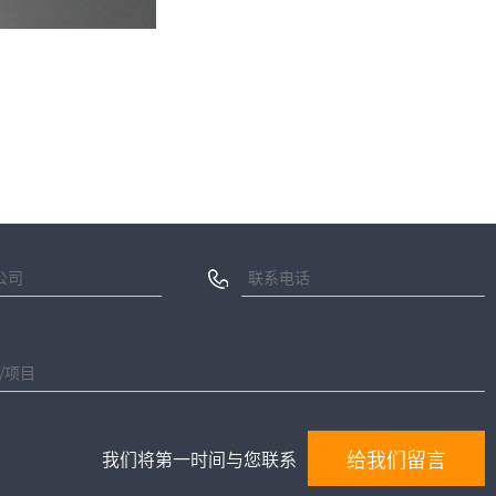
我们将第一时间与您联系