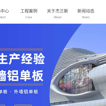
品中心
工程案例
关于杰兰斯
新闻动态
duct
Case
About
News
氟碳铝单板
幕
单板
冲孔铝单板
弧
单板
造型铝单板
仿
资质荣誉
行业资讯
公司环境