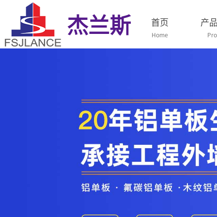
杰兰斯
首页
产
Home
Pro
铝单板
雕花铝
外墙铝
关于我们
公司新闻
工程案例