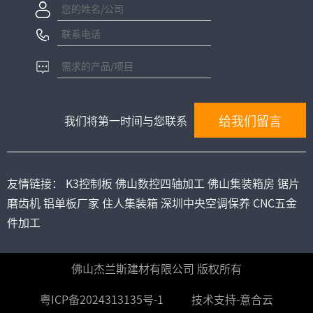
我们将第一时间与您联系
友情链接：
K3控制板
佛山数控四轴加工
佛山集装箱房
锯片
磨齿机
铝单板厂家
住人集装箱
深圳中央空调保养
CNC五金
件加工
佛山杰兰斯建材有限公司 版权所有
粤ICP备2024313135号-1
技术支持-意合云