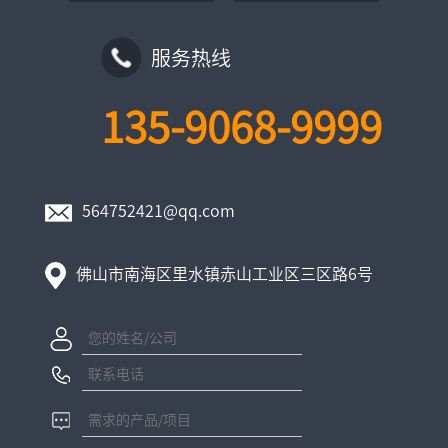
服务热线
135-9068-9999
564752421@qq.com
佛山市南海区里水镇赤山工业区三区路6号