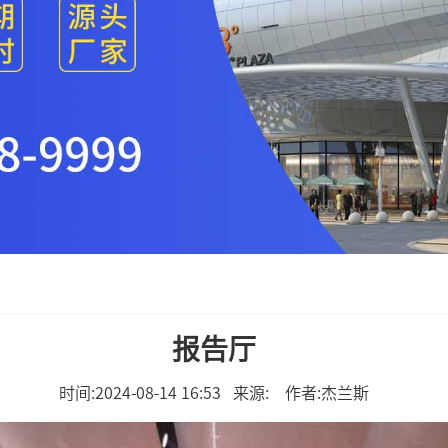
报告厅
时间:2024-08-14 16:53 来源: 作者:杰兰斯