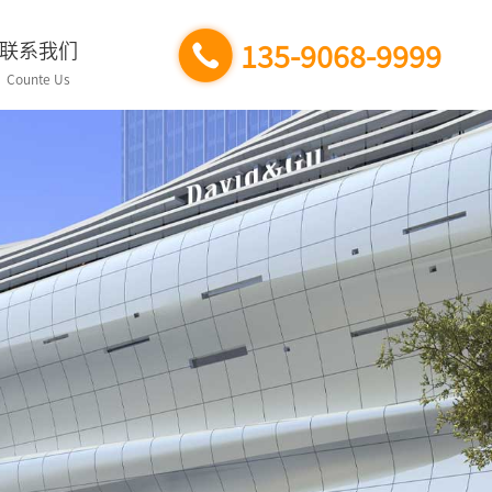
135-9068-9999
联系我们
Counte Us
墙铝单板
木纹铝单板
型铝单板
双曲铝单板
竹编装饰
装饰效果案例
铝单板资讯
团队风采