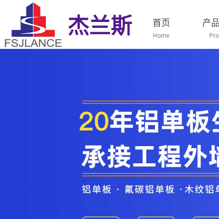
杰兰斯
首页
产
Home
Pro
铝单板
雕花铝
外墙铝
关于我们
公司新闻
工程案例