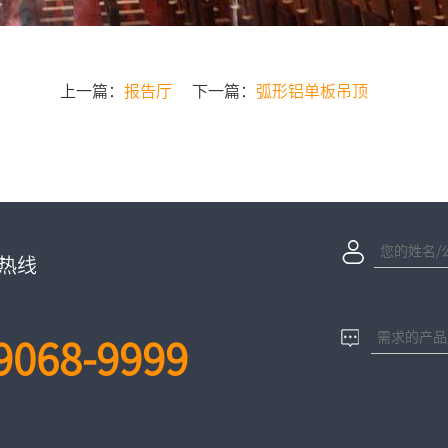
上一篇：
报告厅
下一篇：
弧形铝单板吊顶
热线
9068-9999