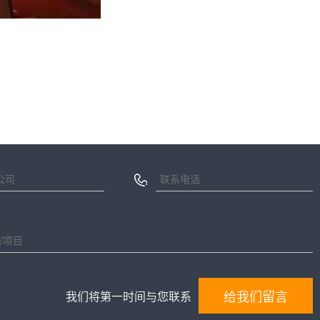
我们将第一时间与您联系